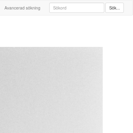
Avancerad sökning
Sök...