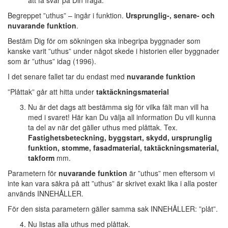
att få svar på Din fråga:
Begreppet ”uthus” – ingår i funktion.
Ursprunglig-, senare- och
nuvarande funktion
.
Bestäm Dig för om sökningen ska inbegripa byggnader som
kanske varit ”uthus” under något skede i historien eller byggnader
som är ”uthus” idag (1996).
I det senare fallet tar du endast med
nuvarande funktion
”Plåttak” går att hitta under
taktäckningsmaterial
Nu är det dags att bestämma sig för vilka fält man vill ha
med i svaret! Här kan Du välja all information Du vill kunna
ta del av när det gäller uthus med plåttak. Tex.
Fastighetsbeteckning, byggstart, skydd, ursprunglig
funktion, stomme, fasadmaterial, taktäckningsmaterial,
takform
mm.
Parametern för
nuvarande funktion
är ”uthus” men eftersom vi
inte kan vara säkra på att ”uthus” är skrivet exakt lika i alla poster
används INNEHÅLLER.
För den sista parametern gäller samma sak INNEHÅLLER: ”plåt”.
Nu listas alla uthus med plåttak.