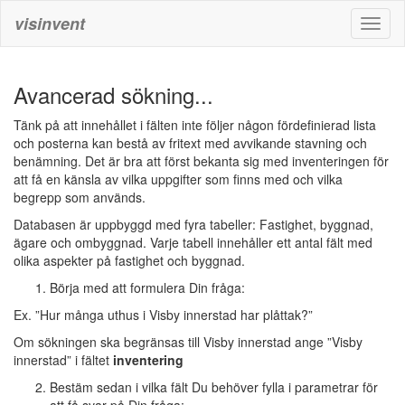
visinvent
Toggl
naviga
Avancerad sökning...
Tänk på att innehållet i fälten inte följer någon fördefinierad lista
och posterna kan bestå av fritext med avvikande stavning och
benämning. Det är bra att först bekanta sig med inventeringen för
att få en känsla av vilka uppgifter som finns med och vilka
begrepp som används.
Databasen är uppbyggd med fyra tabeller: Fastighet, byggnad,
ägare och ombyggnad. Varje tabell innehåller ett antal fält med
olika aspekter på fastighet och byggnad.
Börja med att formulera Din fråga:
Ex. ”Hur många uthus i Visby innerstad har plåttak?”
Om sökningen ska begränsas till Visby innerstad ange ”Visby
innerstad” i fältet
inventering
Bestäm sedan i vilka fält Du behöver fylla i parametrar för