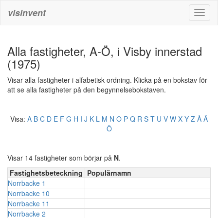
visinvent
Toggl
naviga
Alla fastigheter, A-Ö, i Visby innerstad
(1975)
Visar alla fastigheter i alfabetisk ordning. Klicka på en bokstav för
att se alla fastigheter på den begynnelsebokstaven.
Visa:
A
B
C
D
E
F
G
H
I
J
K
L
M
N
O
P
Q
R
S
T
U
V
W
X
Y
Z
Å
Ä
Ö
Visar 14 fastigheter som börjar på
N
.
Fastighetsbeteckning
Populärnamn
Norrbacke 1
Norrbacke 10
Norrbacke 11
Norrbacke 2