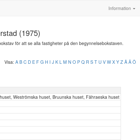
Information
erstad (1975)
n bokstav för att se alla fastigheter på den begynnelsebokstaven.
Visa:
A
B
C
D
E
F
G
H
I
J
K
L
M
N
O
P
Q
R
S
T
U
V
W
X
Y
Z
Å
Ä
Ö
shuset, Weströmska huset, Bruunska huset, Fåhraeska huset