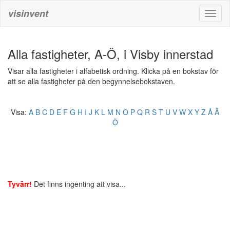
visinvent
Toggl
naviga
Alla fastigheter, A-Ö, i Visby innerstad
Visar alla fastigheter i alfabetisk ordning. Klicka på en bokstav för
att se alla fastigheter på den begynnelsebokstaven.
Visa:
A
B
C
D
E
F
G
H
I
J
K
L
M
N
O
P
Q
R
S
T
U
V
W
X
Y
Z
Å
Ä
Ö
Tyvärr!
Det finns ingenting att visa...