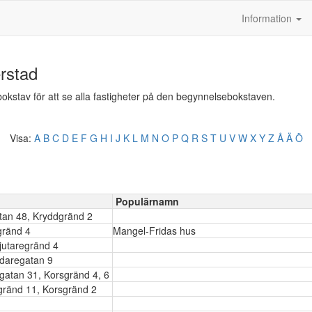
Information
erstad
n bokstav för att se alla fastigheter på den begynnelsebokstaven.
Visa:
A
B
C
D
E
F
G
H
I
J
K
L
M
N
O
P
Q
R
S
T
U
V
W
X
Y
Z
Å
Ä
Ö
Populärnamn
tan 48, Kryddgränd 2
gränd 4
Mangel-Fridas hus
jutaregränd 4
ndaregatan 9
gatan 31, Korsgränd 4, 6
gränd 11, Korsgränd 2
7