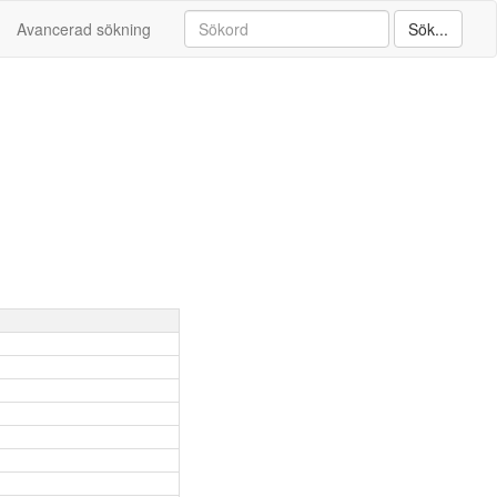
Avancerad sökning
Sök...