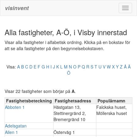
visinvent
Toggl
naviga
Alla fastigheter, A-Ö, i Visby innerstad
Visar alla fastigheter i alfabetisk ordning. Klicka på en bokstav för
att se alla fastigheter på den begynnelsebokstaven.
Visa:
A
B
C
D
E
F
G
H
I
J
K
L
M
N
O
P
Q
R
S
T
U
V
W
X
Y
Z
Å
Ä
Ö
Visar 22 fastigheter som börjar på
A
.
Fastighetsbeteckning
Fastighetsadress
Populärnamn
Abboten 1
Hästgatan 13,
Falckska huset,
Stettinergränd 2,
Möllerska huset
Bremergränd 10
Adelsgatan
Allen 1
Österväg 1