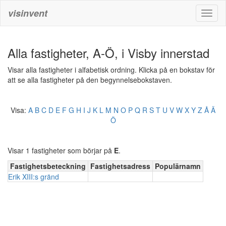
visinvent
Toggl
naviga
Alla fastigheter, A-Ö, i Visby innerstad
Visar alla fastigheter i alfabetisk ordning. Klicka på en bokstav för
att se alla fastigheter på den begynnelsebokstaven.
Visa:
A
B
C
D
E
F
G
H
I
J
K
L
M
N
O
P
Q
R
S
T
U
V
W
X
Y
Z
Å
Ä
Ö
Visar 1 fastigheter som börjar på
E
.
Fastighetsbeteckning
Fastighetsadress
Populärnamn
Erik XIII:s gränd