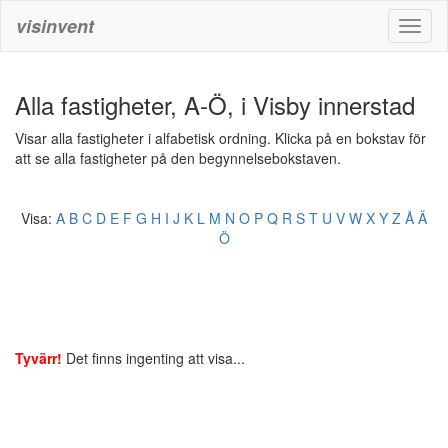
visinvent
Toggl
naviga
Alla fastigheter, A-Ö, i Visby innerstad
Visar alla fastigheter i alfabetisk ordning. Klicka på en bokstav för
att se alla fastigheter på den begynnelsebokstaven.
Visa:
A
B
C
D
E
F
G
H
I
J
K
L
M
N
O
P
Q
R
S
T
U
V
W
X
Y
Z
Å
Ä
Ö
Tyvärr!
Det finns ingenting att visa...